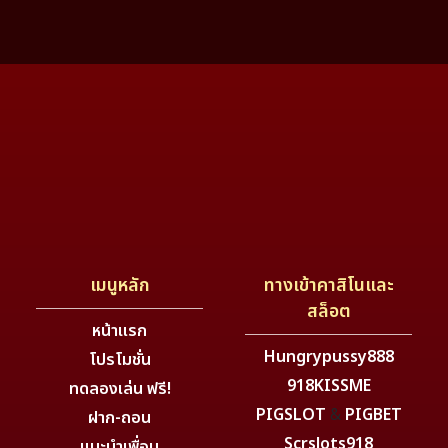
เมนูหลัก
ทางเข้าคาสิโนและ
สล็อต
หน้าแรก
Hungrypussy888
โปรโมชั่น
918KISSME
ทดลองเล่น ฟรี!
PIGSLOT
&
PIGBET
ฝาก-ถอน
Scrslots918
แนะนำเพื่อน