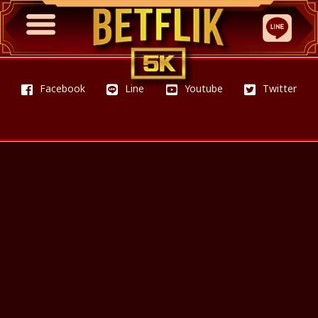
Facebook
Line
Youtube
Twitter