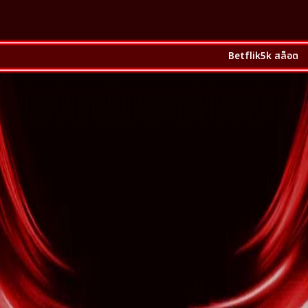
Betflik5k สล็อตเว็บตรง ใหม่ล่าสุด